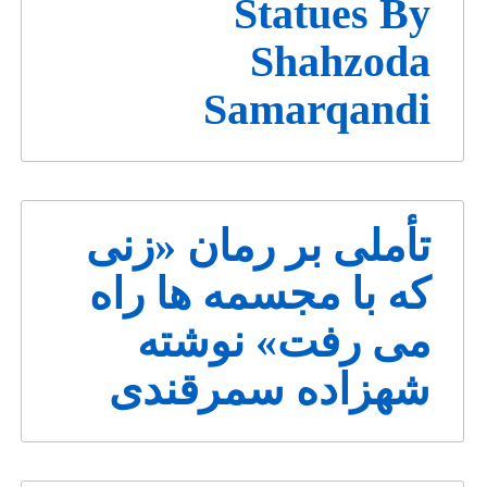
Statues By
Shahzoda
Samarqandi
تأملی بر رمان «زنی
که با مجسمه ها راه
می رفت» نوشته
شهزاده سمرقندی