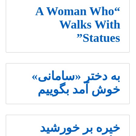
“A Woman Who
Walks With
Statues”
به دختر «سامانی»
خوش آمد بگوییم
خیره بر خورشید