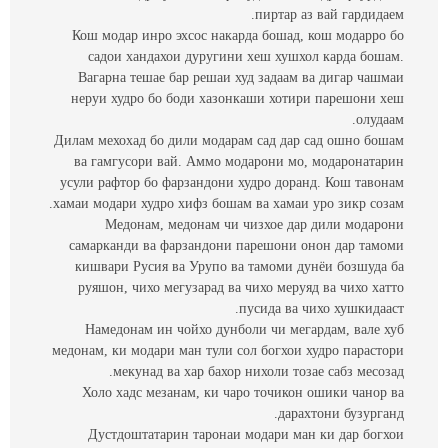
пиртар аз вай гардидаем.
Кош модар инро эхсос накарда бошад, кош модарро бо
садои хандахои дуругини хеш хушхол карда бошам.
Вагарна тешае бар решаи худ задаам ва дигар чашмаи
неруи худро бо боди хазонкаши хотири парешони хеш
олудаам.
Дилам мехохад бо дили модарам сад дар сад ошно бошам
ва гамгусори вай. Аммо модарони мо, модаронатарин
усули рафтор бо фарзандони худро доранд. Кош тавонам
хамаи модари худро хифз бошам ва хамаи уро зикр созам.
Медонам, медонам чи чизхое дар дили модарони
самарканди ва фарзандони парешони онон дар тамоми
кишвари Русия ва Урупо ва тамоми дунёи бозшуда ба
руяшон, чихо мегузарад ва чихо меруяд ва чихо хатто
пусида ва чихо хушкидааст.
Намедонам ин чойхо дунболи чи мегардам, вале хуб
медонам, ки модари ман тули сол богхои худро парастори
мекунад ва хар бахор нихоли тозае сабз месозад.
Холо хадс мезанам, ки чаро точикон ошики чанор ва
дарахтони бузурганд.
Дустдоштатарин таронаи модари ман ки дар богхои