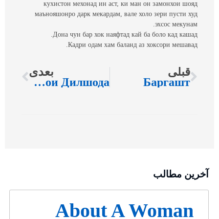
кухистон мехонад ин аст, ки ман он замонхои шояд
маънояшонро дарк мекардам, вале холо зери пусти худ
эхсос мекунам.
Дона чун бар хок наяфтад кай ба боло кад кашад.
Кадри одам хам баланд аз хоксори мешавад.
قبلی
بعدی
Барои Дилшода
Баргашт
آخرین مطالب
About A Woman