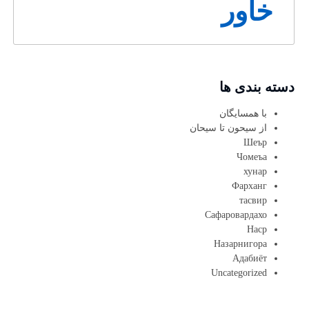
خاور
دسته بندی ها
با همسایگان
از سیحون تا سیحان
Шеър
Чомеъа
хунар
Фарханг
тасвир
Сафаровардахо
Наср
Назарнигора
Адабиёт
Uncategorized