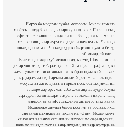
Имруз бо модарам сухбат мекардам. Мисли хамеша
харфхояш нерубахш ва дилгармкунанда хаст. Ин зан шояд
софтарин сарчашмаи зиндагии ман бошад, ки ман мисли
хеле чизхои дигар дуруст кадрдони намекунам. Чи кадр
нокадрдонам ман. Чи кадр дур ва беарзиш шудаам бе ту,
эй модар, эй ватан.
Вале модар маро хуб мешиносад, мегуяд Шохчон ин чо
дигар чои зиндаги барои ту нест. Хама ёронат рафтаанд ва
хама гушахояи азизи хонаат низ вайрон шуда ва ба шакли
дигар даромадаанд. Гарчанд дилам бароят мисли оташдон
месузад ва хатто куввати гиряам нест, боз мегуямат ин
ватанро дар орзухоят сабз хохи дид ва худро бехуда
саргардон ба ин шахри вайрона ва макони пироне чанд
марасон ва як афсурдахотири дигареро зиёд накун.
Модарамро хамеша барои ростгуи ва росткавлияш
сарзаниш мекардам ва тахсин мегуфтам. Модар хануз
хамон аст ва хануз сарчашмаи илхоми мо фарзандонаш,
вале мо чи кадр суст ва заиф шудаем, чи кадр афсурда ва