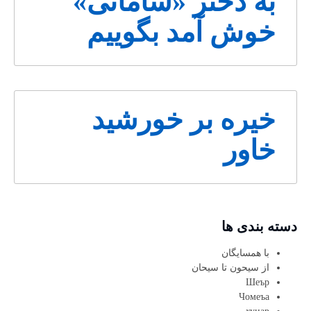
به دختر «سامانی»
خوش آمد بگوییم
خیره بر خورشید
خاور
دسته بندی ها
با همسایگان
از سیحون تا سیحان
Шеър
Чомеъа