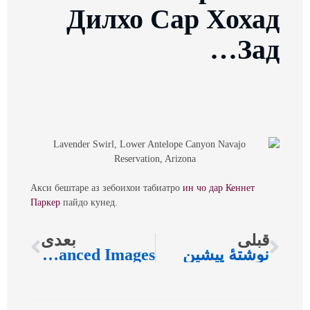
Дилхо Сар Хохад
Зад…
Акси бештаре аз зебоихои табиатро
ин чо дар Кеннет
Паркер
пайдо кунед.
قبلی
بعدی
نوشتهٔ پیشین
Digitally Enhanced Images