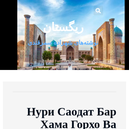
ریگستان
نوشته‌های شهزاده سمرقندی
Нури Саодат Бар
Хама Горхо Ва