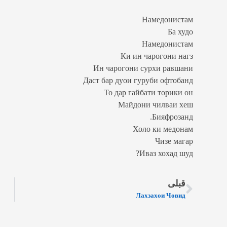
Намедонистам
Ба худо
Намедонистам
Ки ин чарогони нагз
Ин чарогони сурхи равшани
Даст бар дуои гуруби офтобанд
То дар гайбати торики он
Майдони чилваи хеш
Бияфрозанд.
Холо ки медонам
Чизе магар
Иваз хохад шуд?
قبلی
Лахзахои Човид