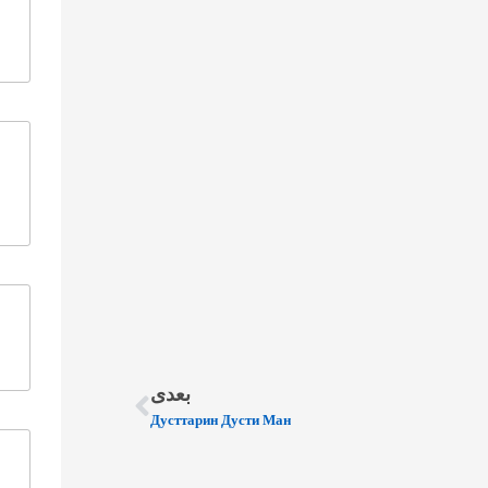
بعدی
Дусттарин Дусти Ман