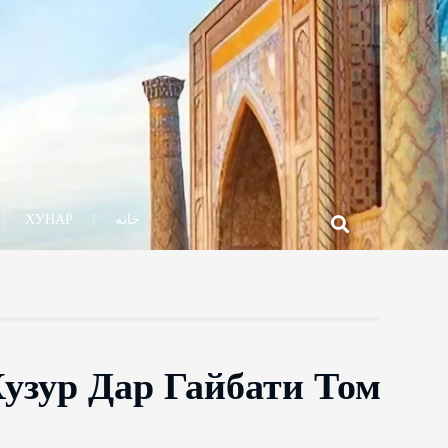
خانه
ХУНАР
узур Дар Гайбати Том