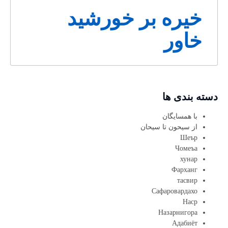
خیره بر خورشید
خاور
دسته بندی ها
با همسایگان
از سیحون تا سیحان
Шеър
Чомеъа
хунар
Фарханг
тасвир
Сафаровардахо
Наср
Назарнигора
Адабиёт