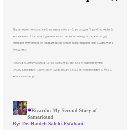
Дар интернет мегаштам ва ба ин матни зебое ру ба ру омадам. Чаро бо шумоён бо
хам набинам. Хеле зебост, дакикан мисли оне ки метавонад ба хар яки мо дар
сафархои дуру наздик ба кишвархои ёру бегона сафар бикунем, пеш омадааст ва ё
хохад омад.
Бихонед ва лаззат бибаред. Ин он шахрест, ки ман беш аз тавонам дусташ
дорам, занонашро, мардонашро, кудаконашро ва кулли мехмононашро ва беш аз
хама киссахояшро.
Ricardo: My Second Story of
Samarkand
By: Dr. Haideh Salehi-Esfahani.