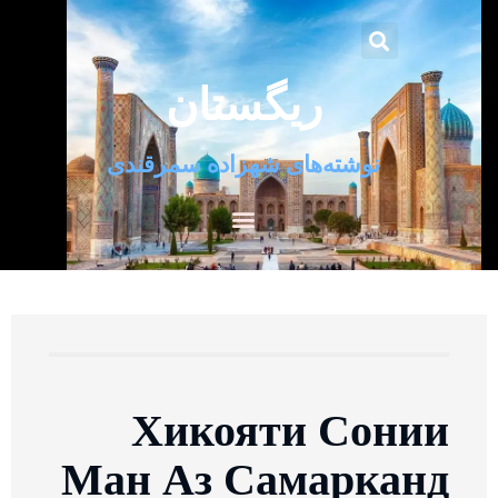
ریگستان
نوشته‌های شهزاده سمرقندی
Хикояти Сонии
Ман Аз Самарканд