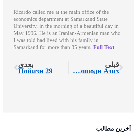
R
icardo called me at the main office of the
economics department at Samarkand State
University, in the morning of a beautiful day in
May 1996. He is an Iranian-Armenian man who
I was told had lived with his family in
Samarkand for more than 35 years.
Full Text
قبلی
بعدی
Пойизи 29
Посух Ба Дилшоди Азиз
آخرین مطالب