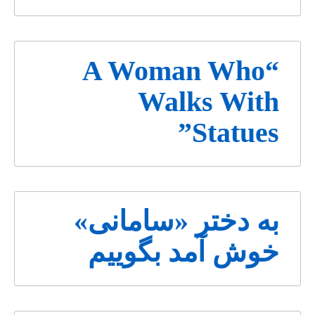
“A Woman Who
Walks With
Statues”
به دختر «سامانی»
خوش آمد بگوییم