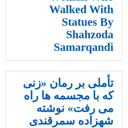
Walked With
Statues By
Shahzoda
Samarqandi
تأملی بر رمان «زنی
که با مجسمه ها راه
می رفت» نوشته
شهزاده سمرقندی