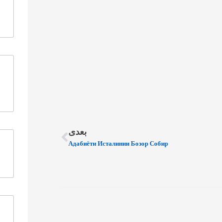
بعدی
Адабиёти Исталинии Бозор Собир