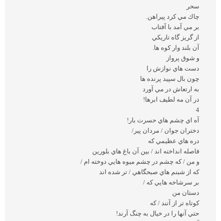
سحر
چاك مي كرد پيراهن.
بر مي آمد با آفتاب
از گريز گاه تاريكي
آن بلند وار كوه ها.
و شوق پرواز
دست هاي نوازش را
چون بال سپيد پرنده ها
به ارتعاش در مي آورد
در آن مه لطيف ابرها!
4
آه اي چشم هاي حسرت بار!
دختران جوان / مردان پير/
دره هاي عظيمي كه
فاصله انداخته اند / بين آن باغ هاي بلورين
و من / كه چشم در چشم ميوه هايي دوخته ام /
كه از شبنم هاي صبحگاهي / تر شده اند
بر سرشاخه هايي كه /
دستان من
كوتاه تر از آنند / كه
حتي آنها را در خيال به چنگ آرند!