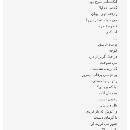
انگشتانم سرخ بود.
گفتم، خدايا!
و رفتم توي ايوان.
مي خواستم ترس را
قطره قطره
آب كنم.
11
پرنده عاشق
كوچه
در خلاء گريز از درد
مي سوخت
كه پرنده نشست،
بر خيسي برفاب نيمروز.
و تو از جا جستي،
-يا كه پريدي؟-
به خيال آنكه
زخمي است
بال و پرش.
و آغوش كه باز كردي
با گرماي دستت
هنوز مي لرزيد او.
-از سرما؟-