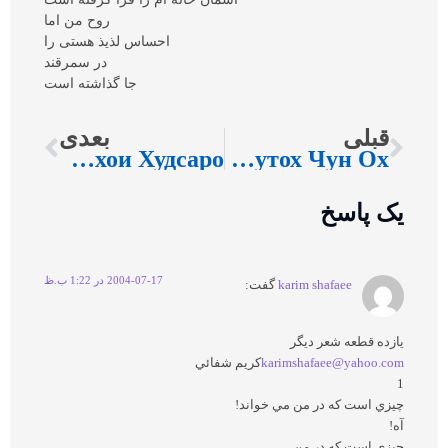
روح من اما
احساس لذيذ هستی را
در سمرقند
جا گذاشته است
قبلی
بعدی
Дардхои Худсаро
Сафаре Кутох Чун Ох…
یک پاسخ
2004-07-17 در 1:22 ب.ظ
karim shafaee
گفت:
يازده قطعه شعر ديگر
karimshafaee@yahoo.com
كريم شفائي
1
چيزي است كه در من مي خواند!
آه!
چيزي است كه در من