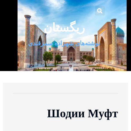
ریگستان
نوشته‌های شهزاده سمرقندی
Шодии Муфт