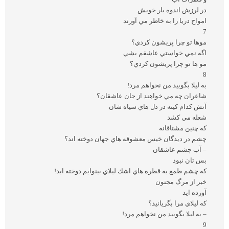
در لرزش اندوه بار خويش
امواج دريا را به خاطر مي آورند
7
موها تو چرا پريشون كردي؟
اگه نمي خواستي عاشقم بشي
مو ها تو چرا پريشون كردي؟
8
به ليلا بگوييد من نخواهم مرد!
شاعران چه مي خواهند از جان عاشقان؟
آتش كدام كينه در دل هاي سياه شان
شعله مي كشد
كه چنين مشتاقانه
چشم در ديدگان خيس معشوقه هاي جهان دوخته اند؟
– آب چشم عاشقان
بس تان نبود
كه چشم طمع به قطره هاي اشك ليلاي بينوايم دوخته ايد!
خبر از مرگ مجنون
آورده ايد
كه ليلاي مرا بگريانيد؟
– به ليلا بگوييد من نخواهم مرد!
9