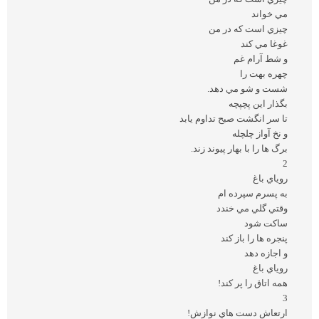
مي خواند
چيزي است كه در من
غوغا مي كند
و شط آرام غم
چهره بهت را
شست و شو مي دهد.
بگذار اين پچپچه
تا سر انگشت صبح تداوم يابد
و نخ آواز چلچله
برگ ها را با بهار پيوند زند.
2
روياي باغ
به پسرم سپرده ام
وقتي گلي مي خندد
ساكت شود
پنجره ها را باز كند
و اجازه دهد
روياي باغ
همه اتاق را پر كند!
3
ارتعاش دست هاي نوازش!