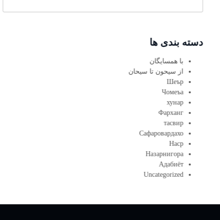
دسته بندی ها
با همسایگان
از سیحون تا سیحان
Шеър
Чомеъа
хунар
Фарханг
тасвир
Сафаровардахо
Наср
Назарнигора
Адабиёт
Uncategorized