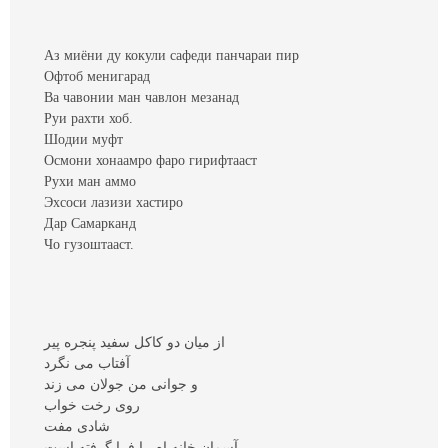
Аз миёни ду кокули сафеди панчараи пир
Офтоб менигарад
Ва чавонии ман чавлон мезанад
Руи рахти хоб.
Шодии муфт
Осмони хонаамро фаро гирифтааст
Рухи ман аммо
Эхсоси лазизи хастиро
Дар Самарканд
Чо гузоштааст.
از ميان دو کاکل سفيد پنجره پير
آفتاب می نگرد
و جوانی من جولان می زند
روی رخت خواب
شادی مفت
آسمان خانه ام را فرا گرفته است