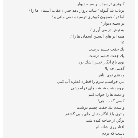
كبوتري ترسيده بر سينه ديوار
پرتاب يك گلوله / شايد پرواز دهد حتي / عقاب آسمان ها را /
اما تو / همچون كبوتري ترسيده / مي ماني و /
بر سينه ديوار /
به تپش در مي آوري /
همه ابر هاي آبستن آسمان ها را /
10
يك جفت چشم درشت
يك جفت چشم درشت
توي باغ انگار خيس اشك بود.
گفتم، خدايا!
و رفتم توي اتاق.
مي خواستم شرم را قطره قطره آب كنم،
بروم پشت شيشه هاي فراموشي
و غصه ها را خواب كنم.
كسي گفت، هي!
و شدم يك جفت چشم درشت
و توي باغ انگار دنبال جاي پايي گشتم.
برگي از شاخه كنده شد،
افتاد روي شانه ام.
دست كه بردم