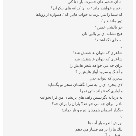
آه اي چشم هاي حسرت بار / تا كي-
/ خيره خواهيد ماند / به آن كرانه هاي بيكران؟
كه شما را مي برند به خواب هايي كه / همواره از روياها
دور ماندند و /
جز بالشي خيس /
هيچ نشانه اي بر بالين تان
به جاي نگذاشتند!
5
شاعري كه نتوان عاشقش شد!
شاعري كه نتوان عاشقش شد
براي چه مي خواهد شعر هايش را
و آهنگ و سرود آواز هايش را؟
شعري كه نتواند حتي
لاي پنجره اي را به سر انگشتان سحر تو بگشايد
و آوازي كه نتواند حتي تو را
به دزدانه نگريستن زلف هاي پريشان من فرا بخواند-
باد را براي چه مي خواهد؟ باران را براي چه؟
-بگذار آسمان همچنان تيره و تار بماند!
6
لرزش اندوه بار آب ها
پلك ها را بر هم فشار مي دهم
و قطرات آب