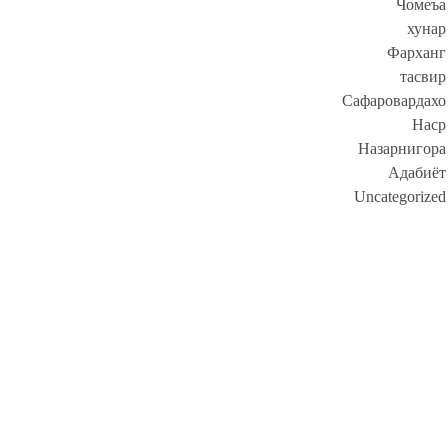
Чомеъа
хунар
Фарханг
тасвир
Сафаровардахо
Наср
Назарнигора
Адабиёт
Uncategorized