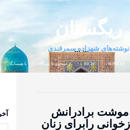
ریگستان
نوشته‌های شهزاده سمرقندی
ЧОМЕЪА
ШЕЪР
از سیحون تا سیحان
با همسایگان
 موشت برادرانش
آخر
ازخوانی رابرای زنان