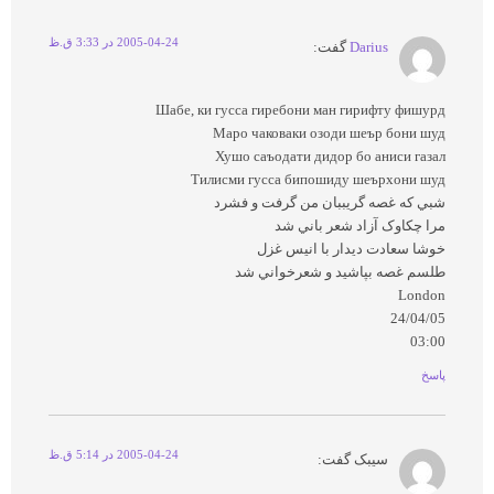
2005-04-24 در 3:33 ق.ظ
Darius
گفت:
Шабе, ки гусса гиребони ман гирифту фишурд
Маро чаковаки озоди шеър бони шуд
Хушо саъодати дидор бо аниси газал
Тилисми гусса бипошиду шеърхони шуд
شبي که غصه گريببان من گرفت و فشرد
مرا چکاوک آزاد شعر باني شد
خوشا سعادت ديدار با انيس غزل
طلسم غصه بپاشيد و شعرخواني شد
London
24/04/05
03:00
پاسخ
2005-04-24 در 5:14 ق.ظ
سيبک
گفت: