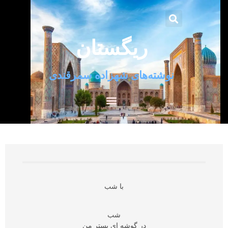
ریگستان
نوشته‌های شهزاده سمرقندی
با شب
شب
در گوشه ای بستر من