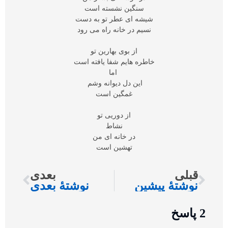
سنگین نشسته است
شیشه ای عطر تو به دست
نسیم در خانه راه می رود
از بوی بهارین تو
خاطره هایم شفا یافته است
اما
این دل دیوانه وشم
غمگین است
از دوریی تو
نشاط
در خانه ای من
تهشین است
قبلی
بعدی
نوشتهٔ پیشین
نوشتهٔ بعدی
2 پاسخ