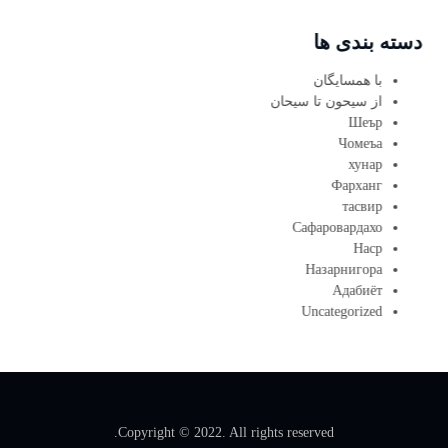
دسته بندی ها
با همسایگان
از سیحون تا سیحان
Шеър
Чомеъа
хунар
Фарханг
тасвир
Сафаровардахо
Наср
Назарнигора
Адабиёт
Uncategorized
Copyright © 2022. All rights reserved.