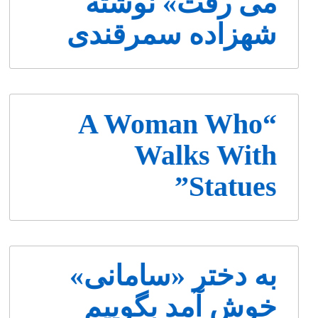
می رفت» نوشته
شهزاده سمرقندی
“A Woman Who
Walks With
Statues”
به دختر «سامانی»
خوش آمد بگوییم