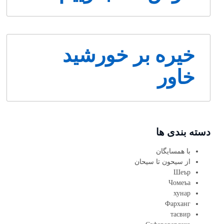
خیره بر خورشید
خاور
دسته بندی ها
با همسایگان
از سیحون تا سیحان
Шеър
Чомеъа
хунар
Фарханг
тасвир