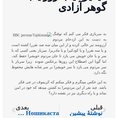
گوهر آزادی
به سربازی فکر می کنم که توفنگ
به دست به این ازدحام مردوم
آرزومند تیر خالی کرده و از این میان سه صد نفررا کشته است
و یا سه نفررا و یا کودکیرا و یا مادریرا. سرباز یعنی کسی که با
سر و یا جان خویش می بازد تا جان مردوم خویشرا حفظ کند،
اما گویا این اصطلاح این روزها برعکس شوده زیرا سرباز با
سر مردوم می بازد تا سر خویشرا بر سر شانه هایش محفوظ
نگه دارد.
به این عکس مینگرم و فکر میکنم که کریموف در چی فکر
باشد. چند نفر از این مردومرا به کشتن میدهد که خود در امن
بماند و یا راه دیگری نیز در نقشه دارد؟
قبلی
بعدی
نوشتهٔ پیشین
Тилисми Ношикаста