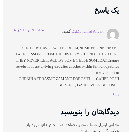
یک پاسخ
2005-05-17 در 9:08 ق.ظ
Dr.Mohamad Anvari
گفت:
DICTATORS HAVE TWO PROBLEM,NUMBER ONE: NEVER
TAKE LESSONS FROM THE HISTORY.SECOND: THEY THINK
THEY NEVER REPLACE BY SOME 1 ELSE SOMEDAY.Orange
revolutions are arriving one after another within former republics
of soviet union.
CHENIN AST RASME ZAMANE DOROSHT — GAHEE POSH
BE ZENO ; GAHEE ZEEN BE POSHT ,…..
پاسخ
دیدگاهتان را بنویسید
نشانی ایمیل شما منتشر نخواهد شد.
بخش‌های موردنیاز
علامت‌گذاری شده‌اند
*