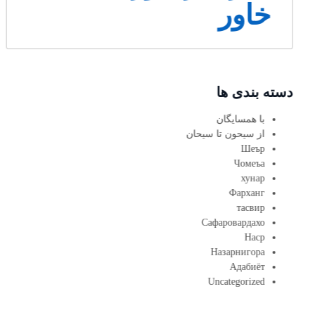
خاور
دسته بندی ها
با همسایگان
از سیحون تا سیحان
Шеър
Чомеъа
хунар
Фарханг
тасвир
Сафаровардахо
Наср
Назарнигора
Адабиёт
Uncategorized