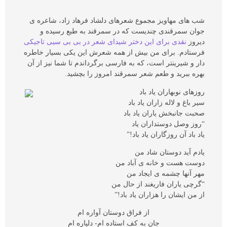
شب های مهاویز مجموع شعرهای دلشاد فرهاد زاد، شاعره ی
جوان سمرقندی چندیست که در سمرقند به طبع رسیده و
دیروز
نقدی برای این دختر شیدای شعر در بی بی سیی تاجیکی
فرستادم. برای من بیش از همه شعرش این یکی بسیار خاطره
دار و شیرینتر است، که به فارسی برگرداندم تا شما نیز از آن
بهره ببرید و طعم شعر سمرقند امروز را بچشید.
روزهای نوبهاران یاد باد
سیر باغ و لاله زاران یاد باد
صحبت جانبخش یاران یاد باد
“روز وصل دوستداران یاد
یاد باد آن روزگاران یاد باد!”
یادم آید دوستان شاد من
دوست هست و خانه ی آباد من
مهر آنها چشمه ی ايجاد من
“گرچی یاران فاریغند از حال من
از من ایشان را هزاران یاد باد!”
از فراق دوستان آواره ام
جان به کف استاده ام- دلپاره ام