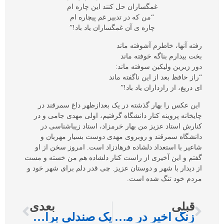
غمگساران حل کنند این چاره ام
“من که در تدبیر غم پیچاره ام
چاره ی آن غمگساران یاد باد!”
رفته آنها، خاطرم آشوفته ماند
بخت بیدارم بناگه خوفته ماند
دور زیرین ولیکین سوفته ماند:
“راز حافظ بعد از این ناگفته ماند
ای دریغ، از رازداران یاد باد!”
این عکس را بهار گذشته در يک بعدازظهر داغ سمرقند در
چايخانه پروينه کنار دانشگاه گرفتيم، اولی مهدی جامی و در
کنارش استاد عزیز من بهار خرمزاد، استاد زیباشناسی در
دانشگاه سمرقند و روبروی مهدی دوست بسیار مهربان و
شاعیر با استعداد دلشاده فرهادزاد است. امروز سخن از او
گفتم و این آخیری از راست کنار دلشاده هم من خسته و مست
از دیدار با شهر و دوستان عزیز. چی قدر دلم برای شهر خود و
مردم خود تنگ شده است.
قبلی
بعدی
زنگ آخیر در مداریس آموزش میانه
یک صندلی برای پرواز