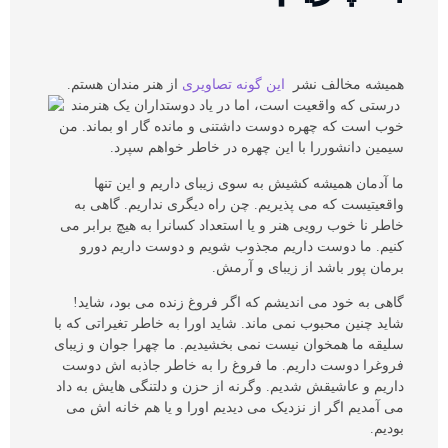
همیشه مخالف نشر
این گونه تصاویری
از هنر مندان هستم.
درستی که واقعیت است، اما در یاد دوستداران یک هنرمند
خوب است که چهره دوست داشتنی و مانده گار او بماند. من
سیمین دانشوررا با این چهره در خاطر خواهم سپرد.
ما آدمان همیشه کشیش به سوی زیبای داریم و این تنها
واقعیتیست که می پذیریم. چن راه دیگری نداریم. گاهی به
خاطر نا خوب رویی هنر و یا استعداد کسانرا به هیچ برابر می
کنیم. ما دوست داریم مجذوب شویم و دوست داریم دورو
برمان پور باشد از زیبای و آرمش.
گاهی به خود می اندیشم که اگر فروغ زنده می بود، شاید!
شاید چنین محبوب نمی ماند. شاید اورا به خاطر تغیراتی که با
سلیقه ما همخوان نیست نمی بخشیدیم. ما چهرا جوان و زیبای
فروغرا دوست داریم. ما فروغ را به خاطر جاذبه اش دوست
داریم و عاشیقش شدیم. وگرنه از حزن و دلتنگی هایش به داد
می آمدیم اگر از نزدیک می دیدیم اورا و یا هم خانه اش می
بودیم.