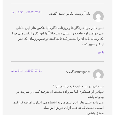
2007-07-21 در 8:58 ب.ظ
یک آرزومند عکاس شدن
گفت:
نمی دانم چرا خبرنگار ها و روزنامه نگارها با عکس های این شکلی
می خواهند اوج فاجعه را نشان دهند.حالا آنها این کار را بکنند ولی چرا
یک رسانه باید آن را منتشر کند تا به گفته تو تصویر زیبای یک نفر
اینقدر تغییر کند؟
پاسخ
2007-07-21 در 9:14 ب.ظ
samarqandi
گفت:
تینا جان، درست تایپ کردم اسم اترا؟
سپاس از همفکری اما شرزاده نیست ام هرچند کمی از شریت در
وجودم باشد.
می دانم خیلی هارا این اسم من به اشتباه می اندازد. اما چه کار کنم
اسمی هست که نه همه از آن خوش اش میاد.
موفق باشی،