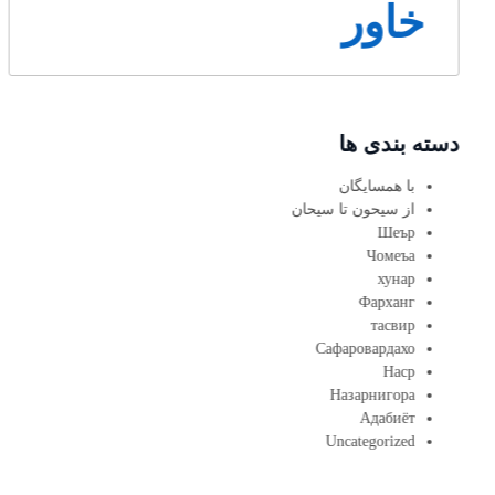
خاور
دسته بندی ها
با همسایگان
از سیحون تا سیحان
Шеър
Чомеъа
хунар
Фарханг
тасвир
Сафаровардахо
Наср
Назарнигора
Адабиёт
Uncategorized