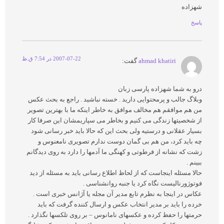
شهزاده
پاسخ
2007-07-22 در 7:54 ق.ظ
ahmad khatiri
گفت:
درو به شما شهزاده پارسی زبان
وبلاگ جالب و پرمحتوایی دارید . خسته نباشید . راجع به بحث عکس
من هم موافقم هم مخالف موافق به خاطر اینکه ما با بهترین تصویر
از شخصیتها زندگی می کنیم و بخاطر می سپاریمشان این صرفا کار
بسیار عقلانی و درستیه ولی بحث این که حالا باید خبر رسانی شود
چه باید کرد، من هم بی گمان دوست ندارم تصویری نامعنوس و
زشت که نشانه از فرطوتی و کهنگی ما آدمها را دارد به روی دیدگانم
ببینم .
حالا مسئله اینجاست که از لحاظ اطلاع رسانی باید به مسئله از دید
فوتوژورنالیست نگاه کرد یا جنبه روانشناسی .
عکاس در اینجا به نظرم تابع مدیر آن مجله یا آژانس خبری است .
خرده را باید بر مدیر انتخاب عکس و ارسال کننده گرفت که باید
حرمتها را حفظ کرده و عکسهای نامانوس – بر روی تلکسها نگذارد .