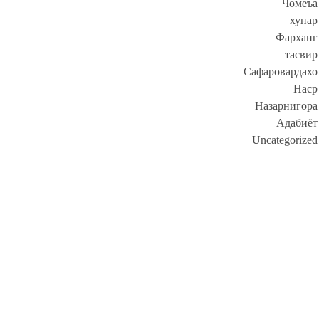
Чомеъа
хунар
Фарханг
тасвир
Сафаровардахо
Наср
Назарнигора
Адабиёт
Uncategorized