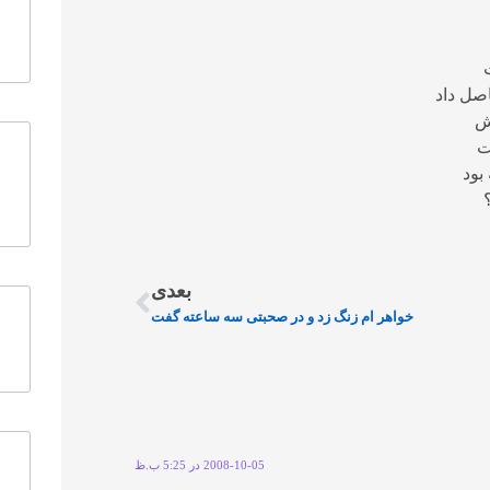
اصل داد
ش
ت
بود
بعدی
خواهر ام زنگ زد و در صحبتی سه ساعته گفت
2008-10-05 در 5:25 ب.ظ