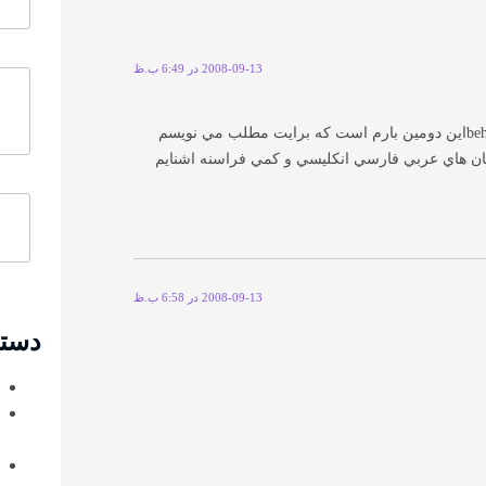
2008-09-13 در 6:49 ب.ظ
شما مي توانيد به وبلاكم سري بزنيد behdad1384blogfa.comاين دومين بارم است كه برايت مطلب مي نويسم
ان هاي عربي فارسي انكليسي و كمي فراسنه اشنايم
2008-09-13 در 6:58 ب.ظ
دسته