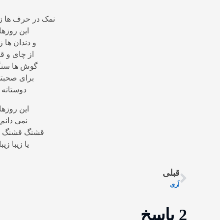
نمک در حرف ها ز
این روزها
و دندان ها ز
از چای و قن
گوش ها سنگ
برای صحبت
دوستانه
این روزها
نمی دانم
قشنگ قشنگ 
یا زیبا زیبا
قبلی
آری
2 پاسخ