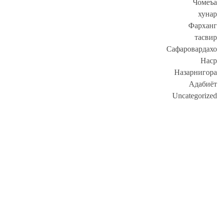
Чомеъа
хунар
Фарханг
тасвир
Сафаровардахо
Наср
Назарнигора
Адабиёт
Uncategorized