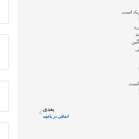
یاد است
رد
د
ین
ی
است
بعدی
اتفاقی در باغچه