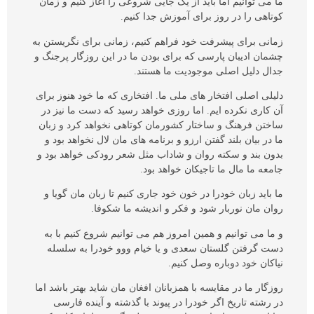
ما می توانیم اما باید از یک جایی شروعی را آغاز کنیم و زمان
کوتاهی را در روز برای آموزش جدا کنیم.
زمانی برای پیشرفت خود فراهم کنیم، زمانی برای نگریستن به
چشمان ادیبان پارسی که برای بودن ما در این روزگار پرجنگ و
جدال دلیل اصلی موجودیت ما هستند.
دلیلی اصلی افتخار های ملی ما. افتخاری که ما خود هنوز برای
آن کاری نکرده ایم. اما روزی خواهد رسید که دست ما نیز در
ساختن فرهنگ و ساختار کشورمان کوتاهی نخواهد کرد و زبان
ما در بیان بلند گفتن ارزو و برنامه های مان لال نخواهد بود و
بدون بند و سکته روان و شاداب مثل شعر رودکی خواهد بود و
جامعه ما مال ما تاجیکان خواهد بود.
ما باید زبان خودرا در خون خود جاری کنیم تا زبان مان گویا و
روان مان نوربار شود و فکر و اندیشه ما شکوفا.
و ما می توانیم و همین امروز هم می توانیم شروع کنیم با به
دست گرفتن گلستان سعدی و یا خیام ووو خودرا به سلسله
نیاکان خود دوباره وصل کنیم.
روزگار ما در مقایسه با همزبانان افغان مان شاید بهتر باشد اما
در رشته تاریخ اگر خودرا در پیوند با گذشته و آینده فارسی