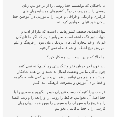
ما تاجیکان که توانستیم خط روسی را از بر خوانیم، زبان
روسی را بیاموزیم، در دیگر کشورهای همسایه زبان های
قرقیزی و ازبکی و قزاقی و عربی را بیاموزیم، در آموختن خط
نیاکان خود تنبلی نخواهیم کرد. نه
تنها اقتصادی ضعیف کشورهایمان ایست که مارا از ادب و
ادبیات دور نگه داشته است. من باور دارم که اگر ما تاجیکان
غم نان و غم بیچاره گی های نزدیکان مان نبود از فرهنگ و علم
آموزش هیچ لحظه ای هم فاصله نمی گرفتیم.
اما حالا که چنین است باید چه کار کرد؟
باید خودرا در جریان فقر و تنگدستی رها کنیم؟ نه نمی کنیم
چون نیاکان ما نیز وضعیت ایدیال نداشتند و این همه شاهکار
نوشتند و ما هم می توانیم از غم نان و جان کمی فاصله بگیریم
و فضا برای آموزش و پیشرفت فرهنگی پیدا کنیم
فرصت پیدا کنیم که دست عزیزان خودرا بگیریم و سعدی را با
خط اصل آن بخوانیم، حافظ را رومی را و رابعه را و زیب النسا
را و فروغ را و سهراب را و سیمین را وووو همه ادیبان زبان
فارسی را با خط نیاکانمان بخوانیم