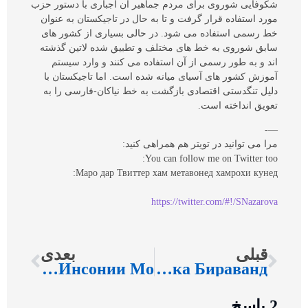
شکوفایی شوروی برای مردم جماهیر آن اجباری با دستور حزب
مورد استفاده قرار گرفت و تا به حال در تاجیکستان به عنوان
خط رسمی استفاده می شود. در حالی بسیاری از کشور های
سابق شوروی به خط های مختلف و تطبیق شده لاتین گذشته
اند و به طور رسمی از آن استفاده می کنند و وارد سیستم
آموزش کشور های آسیای میانه شده است. اما تاجیکستان با
دلیل تنگدستی اقتصادی بازگشت به خط نیاکان-فارسی را به
تعویق انداخته است.
—-
مرا می توانید در تویتر هم همراهی کنید:
You can follow me on Twitter too:
Маро дар Твиттер хам метавонед хамрохи кунед:
https://twitter.com/#!/SNazarova
قبلی
بعدی
Мардсолори, Занхароси Ва Шарофати Инсонии Мо
Агар Нерухои Хоиричи Аз Мантака Бираванд
2 پاسخ