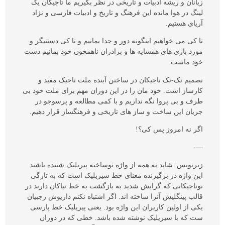
زبانان و ریشه ادبیات و تاریخی در نظر بگیریم ما تاجیکان یک
لینگ در هوا مانده این فرهنگ و تاریخ و ادبیات فارسی و نژاد
آریای هستیم.
تا کی می خواهیم اینگونه دور و جدا بمانیم و تا کی دستنیگر و
مورد بازی های همسایه ها و برادران ناهمخون خود بمانیم دست
خود ماست.
تصمیم تک-تک تاجیکان در ساختن آینده ملت تاجیک مفید و
کارساز است. خود مان را در این دوران مهم برای ملت خود بی
طرف و بی پروا نگه نداریم و با کمی مطالعه و پرسوجو در
جریان این ساخت و ساز های تاریخی و فرهنگساز قرار دهیم.
اگر نه امروز پس کی؟!
—-
زیرنویس: شاید نه همه از واژه نوساخته پیریلیک شنیده باشند.
این واژه در برگیرنده معنای خط سیریلیک است که به تازگی
نوتاجیکانی که گرایش شدید به بازگشت به خط نیاکان دارند در
قالب پینگلیش آنرا ساخته اند. اگر اشتباه نکنم داریوش رجبیان
یکی از اولین کاربران این واژه بود. یعنی پیریلیک خط پارسی
ست که با سیریلیک نوشته شده باشد. خطی که در دوران