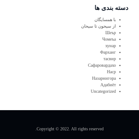
دسته بندی ها
با همسایگان
از سیحون تا سیحان
Шеър
Чомеъа
хунар
Фарханг
тасвир
Сафаровардахо
Наср
Назарнигора
Адабиёт
Uncategorized
Copyright © 2022. All rights reserved.