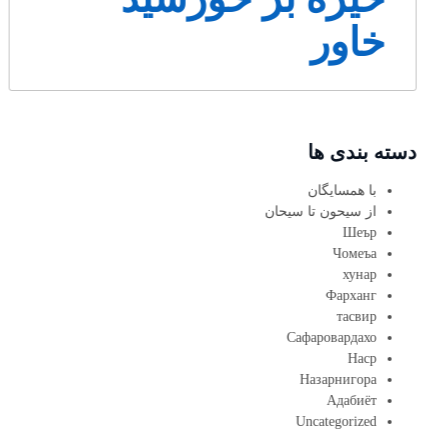
خاور
دسته بندی ها
با همسایگان
از سیحون تا سیحان
Шеър
Чомеъа
хунар
Фарханг
тасвир
Сафаровардахо
Наср
Назарнигора
Адабиёт
Uncategorized