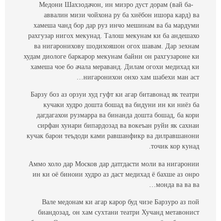
-Медони Шахзодачон, ин мизро дуст дорам (вай ба
аввалин мизи чойхона ру ба хиёбон ишора кард) ва
хамеша чанд бор дар руз инчо мешинам ва ба мардуми
рахгузар нигох мекунад. Талош мекунам ки ба андешахо
ва нигаронихову шодихояшон огох шавам. Дар зехнам
худам диологе баркарор мекунам байни он рахгузароне ки
хамеша чое бо ачала мераванд. Дилам огохи медихад ки
нигаронихои онхо хам шабехи ман аст…
Барзу боз аз орзуи худ гуфт ки агар битавонад як театри
кучаки худро дошта бошад ва бидуни ин ки ниёз ба
дагдагахои рузмарра ва бинанда дошта бошад, ба кори
сирфан хунари бипардозад ва вокеъан руйи як сахнаи
кучак барои теъдоди ками равшанфикр ва дилравшанони
точик кор кунад.
Аммо холо дар Москов дар датгдасти моли ва нигаронии
ин ки оё биноии худро аз даст медихад ё бахше аз онро
монда ва ва ва…
Вале медонам ки агар карор буд чизе Барзуро аз пой
биандозад, он хам сухтани театри Хучанд метавонист