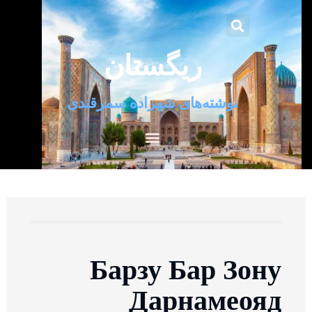
ریگستان
نوشته‌های شهزاده سمرقندی
Барзу Бар Зону
Дарнамеояд