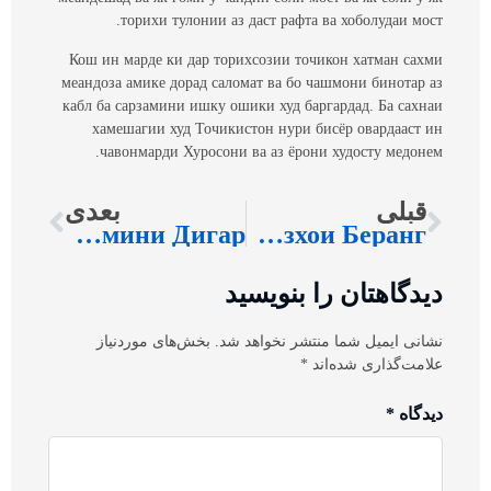
торихи тулонии аз даст рафта ва хоболудаи мост.
Кош ин марде ки дар торихсозии точикон хатман сахми
меандоза амике дорад саломат ва бо чашмони бинотар аз
кабл ба сарзамини ишку ошики худ баргардад. Ба сахнаи
хамешагии худ Точикистон нури бисёр овардааст ин
чавонмарди Хуросони ва аз ёрони худосту медонем.
قبلی
بعدی
Сарзамини Дигар
Ин Рузхои Беранг
دیدگاهتان را بنویسید
نشانی ایمیل شما منتشر نخواهد شد.
بخش‌های موردنیاز
علامت‌گذاری شده‌اند
*
دیدگاه
*