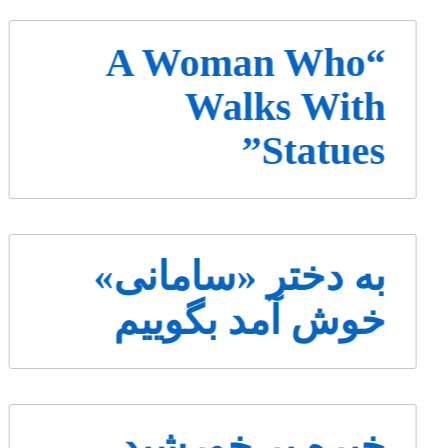
“A Woman Who
Walks With
Statues”
به دختر «سامانی»
خوش آمد بگوییم
خیره بر خورشید