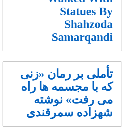
Statues By
Shahzoda
Samarqandi
تأملی بر رمان «زنی
که با مجسمه ها راه
می رفت» نوشته
شهزاده سمرقندی