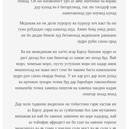
бошад. Он ки натавонист уро аз авчу иштиёки ба кораш
дур кунад ва ё битарсонад, пас ин тасодуф хам
наметавонад уро ноумед кунад.
Медонам ки он дили пурорзу ва пурнур хеч вакт ба ин
гуна руйдодхо сард нахохад шуд. Аммо бояд умед дошт,
ки бо дидаи бинои худ битавонад андешахои равшани
худро руйи сахна орад.
Ба ин меандешам ки хатто агар Барзу биноии худро аз
даст дихад боз хам бинотар аз хамаи мо хохад буд. Вай
моро, чомеъаи моро, пусту устухони моро ин кадар амик
мешиносад ки шаке нест гохе бо чашми баста намоишхои
худро руи сахна оварда бошад. У ки хар руз дар холи рушд
ва иртикои хунари точик буд дар баробари тамошобини
нимахоби точик хамеша пешгом ва хамеша чандин кадам
пештар хохад монд.
Дар холи тадвини видиохои он тобистони гарм хастам ки
аз Барзу дорам ва аз сухбатхояш боз хам мутавачех
мешавам ки вай бо замони заминии мо коре надорад, вай
аз тойифаи афродест ки бо соат ва замони торихи
меандешад ва як гоми у чандин соли мост ва як соли у як