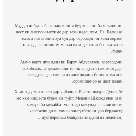
Муддатхо буд веблог нанавишта будам ва ин ба маънои ин
нест ки мавзуъи мухиме дар зехн надоштам. На. Балки аз
эхсоси нотавонии худ буд дар баробари ин хама корхои
накарда ва нотамом монда ва андешахои беназм хаста
будам.
Аммо вакте шунидам ки Барзу Абдураззок, коргардони
сохибсабк, андешаманди точик ва дусти самимам дар
тасодуфе дар хатари аз даст додани биноии худ аст,
оромишамро аз даст додам.
Хамин ду мохи пеш дар чойхонаи Рохати шахри Душанбе
мо хам нишаста будем ки гуфт: Медони Шахзодачон (вай
хамаро бо мухаббат чон садо мекунад ва самимияти
харфхояш дили хамаи хамсухбатони уро бурдаасту
дустдоронаш беандоза зиёданд ва медонем)…