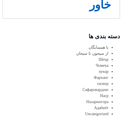
خاور
دسته بندی ها
با همسایگان
از سیحون تا سیحان
Шеър
Чомеъа
хунар
Фарханг
тасвир
Сафаровардахо
Наср
Назарнигора
Адабиёт
Uncategorized