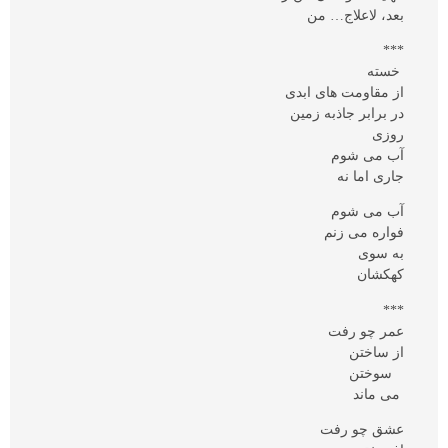
بعد، لاعلاج… من
***
خسته
از مقاومت های ابدی
در برابر جاذبه زمین
روزی
آب می شوم
جاری اما نه
آب می شوم
فواره می زنم
به سوی
کهکشان
***
عمر چو رفت
از ساختن
سوختن
می ماند
عشق چو رفت