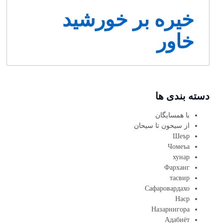
خیره بر خورشید
خاور
دسته بندی ها
با همسایگان
از سیحون تا سیحان
Шеър
Чомеъа
хунар
Фарханг
тасвир
Сафаровардахо
Наср
Назарнигора
Адабиёт