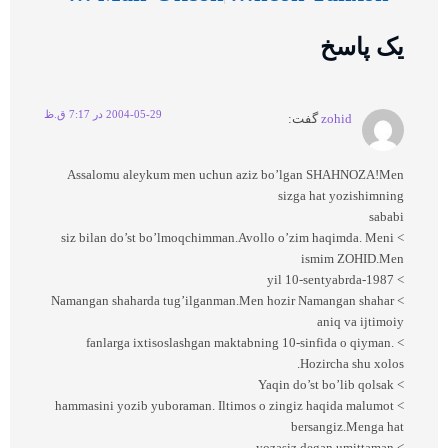
یک پاسخ
2004-05-29 در 7:17 ق.ظ
zohid
گفت:
Assalomu aleykum men uchun aziz bo’lgan SHAHNOZA!Men
sizga hat yozishimning
sababi
> siz bilan do’st bo’lmoqchimman.Avollo o’zim haqimda. Meni
ismim ZOHID.Men
> 1987-yil 10-sentyabrda
> Namangan shaharda tug’ilganman.Men hozir Namangan shahar
aniq va ijtimoiy
> fanlarga ixtisoslashgan maktabning 10-sinfida o qiyman.
Hozircha shu xolos.
> Yaqin do’st bo’lib qolsak
> hammasini yozib yuboraman. Iltimos o zingiz haqida malumot
bersangiz.Menga hat