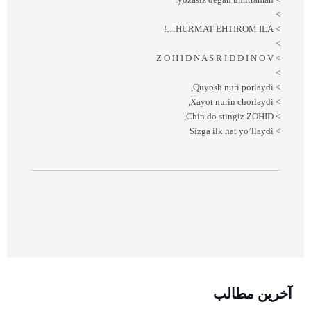
> yozasiz degan umittaman.
>
> HURMAT EHTIROM ILA…!
>
> Z O H I D N A S R I D D I N O V
>
> Quyosh nuri porlaydi,
> Xayot nurin chorlaydi,
> Chin do stingiz ZOHID,
> Sizga ilk hat yo’llaydi
آخرین مطالب