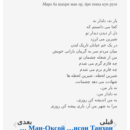
Маро ба шахри ман ор, ёри пеша кун рузе.
يار نه، دلدار نه
کجا می دانستم که
دل از ديدن ديدار تو
شيرين می لرزد
در يک خم خيابان تاريک لندن
ميان مردم سر به گريبان بارانی خويش
من از شعله چشمان تو
چه فارَم گرم می شدم
چه فارم نرم می شدم
شيرين لحظه، شيرين لحظه ها
شهادت می دهد چشمانت.
نه يار من،
نه دلدار من،
به من انديشه کن روزی،
مرا به شهر من آر، ياری پيشه کن روزی
قبلی
بعدی
Дехаи Ман-Оксой
Калисои Танхои