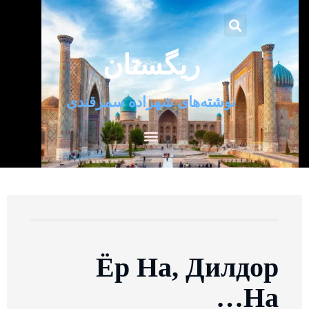
ریگستان
نوشته‌های شهزاده سمرقندی
Ёр На, Дилдор
На…