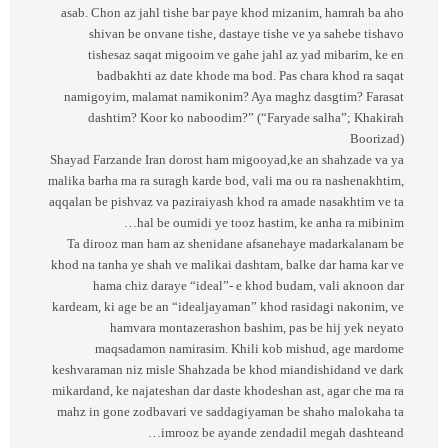
asab. Chon az jahl tishe bar paye khod mizanim, hamrah ba aho
shivan be onvane tishe, dastaye tishe ve ya sahebe tishavo
tishesaz saqat migooim ve gahe jahl az yad mibarim, ke en
badbakhti az date khode ma bod. Pas chara khod ra saqat
namigoyim, malamat namikonim? Aya maghz dasgtim? Farasat
dashtim? Koor ko naboodim?” (“Faryade salha”; Khakirah
Boorizad)
Shayad Farzande Iran dorost ham migooyad,ke an shahzade va ya
malika barha ma ra suragh karde bod, vali ma ou ra nashenakhtim,
aqqalan be pishvaz va paziraiyash khod ra amade nasakhtim ve ta
hal be oumidi ye tooz hastim, ke anha ra mibinim…
Ta dirooz man ham az shenidane afsanehaye madarkalanam be
khod na tanha ye shah ve malikai dashtam, balke dar hama kar ve
hama chiz daraye “ideal”- e khod budam, vali aknoon dar
kardeam, ki age be an “idealjayaman” khod rasidagi nakonim, ve
hamvara montazerashon bashim, pas be hij yek neyato
maqsadamon namirasim. Khili kob mishud, age mardome
keshvaraman niz misle Shahzada be khod miandishidand ve dark
mikardand, ke najateshan dar daste khodeshan ast, agar che ma ra
mahz in gone zodbavari ve saddagiyaman be shaho malokaha ta
imrooz be ayande zendadil megah dashteand…