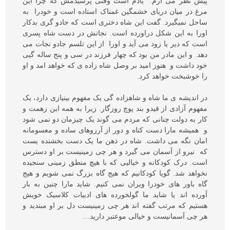
پیش نظر می آرم. یادم است وقتی پرسیدمش که چرا این
مرغ در میان دریای خشمگین غمناک استاده است و خودرا به
ساحل نمیگیرد. گفت این شاه دختری است که جادو گری بدکار
اورا به این شکل دراورده است. نجاتش در دست شاه پسری
است که دیر یا زود می آید و اورا از این تلسم جادو نجات می
دهد. و این مادر من بود که چهار فرزند در سی و پنج ساله گیی
خود داشت و هنوز امید بر وصل شاه زاده ی که خواهد امد و او
را خوشبخت خواهد کرد.
در اندیشه ی ما شاه و شاهزاده گی یک مفهوم بینیازی دارد، یک
مفهوم آزادی از قیدو بند پوچ روزگار. زیرا به همه این زهمت و
کار به دولت چنانی که مردم می گوند یک چیزمان دو نمی شود
و همیشه مارا دست کتاه و دور از آرزوهای ساده و معسومانه
امان نگه می داشت. شاه در ذهن ما یک دست بخشنده یست
که نیرو از آسمان می گیرد و هر چی زمینیست بر او دسترس
است. درک کودکانه و خیالیی که با هیچ منطق زمینی سنجیده
نخواهد شد. گویا کودکانیم که هیج گاه بزرگ نمی شویم و هیج
گاه باور های خودرا ویران نمی کنیم. شاید مارا چنین به بار
آورده اند یا شاید ما گولخورده های ادبیات کلاسیک خویش
هستیم که مرتب گفته اند هر چی زمینیست دل بر او مبندید و
هر چی آسمانیست و خیالی موعتبر دارید…