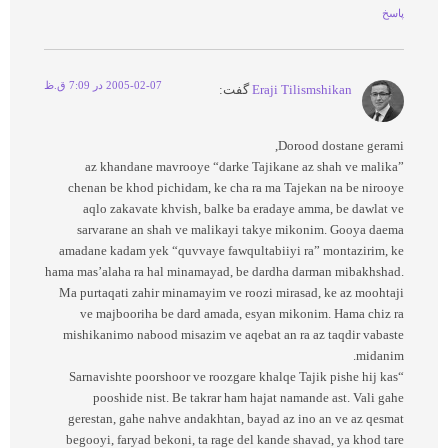
پاسخ
2005-02-07 در 7:09 ق.ظ
Eraji Tilismshikan
گفت:
Dorood dostane gerami,
az khandane mavrooye “darke Tajikane az shah ve malika”
chenan be khod pichidam, ke cha ra ma Tajekan na be nirooye
aqlo zakavate khvish, balke ba eradaye amma, be dawlat ve
sarvarane an shah ve malikayi takye mikonim. Gooya daema
amadane kadam yek “quvvaye fawqultabiiyi ra” montazirim, ke
hama mas’alaha ra hal minamayad, be dardha darman mibakhshad.
Ma purtaqati zahir minamayim ve roozi mirasad, ke az moohtaji
ve majbooriha be dard amada, esyan mikonim. Hama chiz ra
mishikanimo nabood misazim ve aqebat an ra az taqdir vabaste
midanim.
“Sarnavishte poorshoor ve roozgare khalqe Tajik pishe hij kas
pooshide nist. Be takrar ham hajat namande ast. Vali gahe
gerestan, gahe nahve andakhtan, bayad az ino an ve az qesmat
begooyi, faryad bekoni, ta rage del kande shavad, ya khod tare