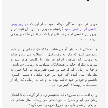
خودرا نزد خواننده گان موظف میدانم از این که
دو روز پیش
نقاشی ای از قوی سفید
گزاشتم و چیزی در شرح آن ننوشتم. و
دیروز نیز عکسی از هنرمند تاجیکیرا که در نقش ملکه ی برفی
بازیده است…
ما تاجیکان با به زبان آوردن شاه یا ملکه یک ارمانی را در خود
زنده می کنیم که مارا به زمان قبل از اینقلاب می برد و شاید
به زمانی که شاهان ابرقدرت مان با قامت های بلند و
سرمایه بیکران حکم بر همسایگان میدادند. به زمانیی سربلندی
و حتا به زمانی که گرچند در عمق فقر بوده یم، اما چنین به
نظرمان می آمده که خود بر خود شاهی داشتیم، امیری
داشتیم و خود بر خود حاکیم بوده یم. و حتا به زمانی که آزاد از
مستملکات روسیا ی کبیر بوده یم…
و آن افسانه ی معروف که شاهپسر زیبای از گوشه ی نا آشنای
زمان می آید و کسرا به خوشبختی می رساند. مثل همانی که
در یکی از شعر های خود فروغ فروخزاد می گوید: