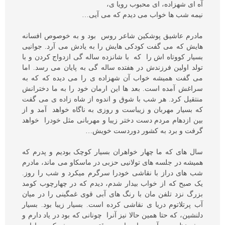
آه ای شهزاده، ای محبوب رویا ی،
نیمه شب ها خواب می دیدم که می آیی…
مادرم عاشیق پوشکین شاعر روس بود و به خوصوص افسانه
هایش که می گفت کودکی هایش را به یادش می آرد. جوانیی
بسیار کووتاه اش را که با شانزده ساله گی ازدواج کردن و با
تولد اولین فرزندش در هفتده ساله گی به پایان می رسد. اما
می گفت همیشه خواب آن شهزاده ی را می دیده که که به
سراغش آمده است. بعد ها این ارمان خود را به ما دخترانش
منتقیل کرد. هر شب با شوق و اندوه از شاه زاده ی می گفت
که بسیار مهربان و زیباست و روزی به ناگاه خواهد آمد و از
بین ازدهام مردم دست دختر زیبا و مهربانی مثل خودرا خواهد
گرفت و برد به کشور دوردست خویش…
سال های که ما چهار خواهران بسیار کوچک بودیم و پدرم که
همیشه در جلسه های تولانیی حزبی در ماسکاو می ماند، مادرم
شب های دراز با نقاشی خودرا سرگرم میکرد و شب را روز.
یک صبح که از خواب بیدار شدم، دیدم که در چهارچوب کومد
بزرگ نزد تلفن مان با رنگ های آبی قوی غمگینی را در میان
آب پرتلاتوم دریا ی نقاشی کرده است. بسیار زیبا بود. بسیار
دلنشین، که حتا همین حالا نیز آنرا چونانی که بود در یاد دارم و