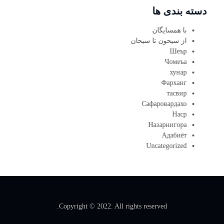
دسته بندی ها
با همسایگان
از سیحون تا سیحان
Шеър
Чомеъа
хунар
Фарханг
тасвир
Сафаровардахо
Наср
Назарнигора
Адабиёт
Uncategorized
Copyright © 2022. All rights reserved.