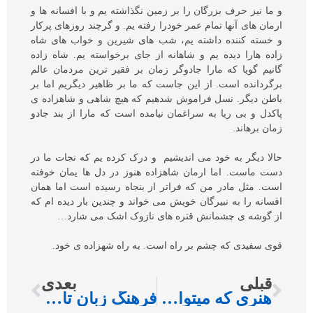
و ما نیز حرف بزرگان را بر زمین نگذاشته یم و با افسانه ها و
ارمان های آنها تمام عمر خودرا رفته یم. و گرچند روزهای پرکار
و خسته کننده داشته یم، شب های شیرین و خواب های شاه
زاده هارا دیده یم و شاهانه از جای برخواسته یم. شاه زاده
گانیم گویا که مارا جادوگر زمان بر فقیر ترین مردمان عالم
برگردانده است. از این جاست که ما بر ظاهیر دیگریم اما بر
باطن دیگر. نسل فراموش شدهیم که هیچ شاهی و شاهزاده ی
پاکدل و بی ریا به سراغمان نیامده است که مارا از بند جادو
زمان برهاند.
حالا دیگر به خود می اندیشیم و درک کرده یم که نجات ما در
دست ماست. اما ارمان شاهزاده هنوز در دل ها یمان خوفته
است. مثل مادر من که فراتر از بنجاه رسیده است اما همان
افسانه را به نبیرگان خویش می خواند و چندین بار دیده ام که
از گوشه ی چشمانش قتره های نازوک اشک می شارد…
قوی سفیدی که چشم بر راه است. به راه شهزاده ی خود.
قبلی
بعدی
هنری که میتواند هم تند و هم ظریف باشد
فرهنگ زبان تاجیکی بعد از 36 سال در تهران نشر خواهد شد