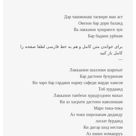
Дар чашмонаш тасвири ман аст
Овезон бар дори баланд
Ва лаккахои хушранги хун
Бар бадани урёнам
برای خواندن متن کامل و هم به خط فارسی لطفا صفحه را
کامل باز کنید
—
Лаккаахои шаллоки шариъат
Бар дастони булуринам
Ки чаро бар гардани нарму сафеди марди хамсоя
Тоб хурдаанд
Лаккахои танбехи худодуздони махал
Ки аз хасрати дастони навозишам
Маро тика-тика
Аз чоки пироханам диданду
лаззат бурданд
Ки дигар шод нестам
Аз ишки номашруъ