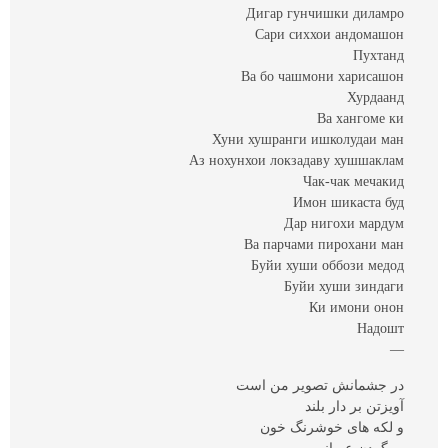
Дигар гунчишки диламро
Сари сиххои андомашон
Пухтанд
Ва бо чашмони харисашон
Хурдаанд
Ва хангоме ки
Хуни хушранги ишколудаи ман
Аз нохунхои локзадаву хушшаклам
Чак-чак мечакид
Имон шикаста буд
Дар нигохи мардум
Ва парчами пирохани ман
Буйи хуши оббози медод
Буйи хуши зиндаги
Ки имони онон
Надошт
—
در جشمانش تصویر من است
آویزتن بر دار بلند
و لکه های خوشرنگ خون