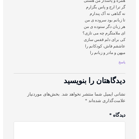
همره و پاسدار من هستی
گر ترا ارج و پاس بگزارم
نه گناهی نه آک پندارم
تا زبانم بود سروده ی من
هر زبان دگر ستوده ی من
ای ملامتگرم چه می تازی؟
کی برای دلم قفس سازی
عاشقم فاش، کودکانم را
میهن و مادر و زبانم را
پاسخ
دیدگاهتان را بنویسید
نشانی ایمیل شما منتشر نخواهد شد.
بخش‌های موردنیاز
علامت‌گذاری شده‌اند
*
دیدگاه
*