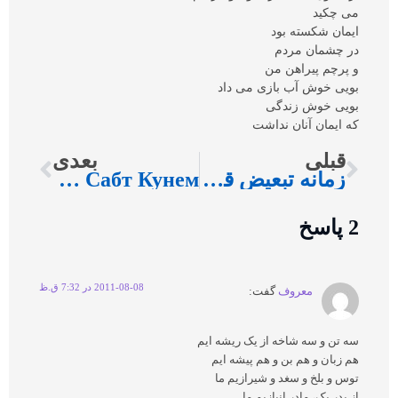
می چکید
ایمان شکسته بود
در چشمان مردم
و پرچم پیراهن من
بویی خوش آب بازی می داد
بویی خوش زندگی
که ایمان آنان نداشت
قبلی
بعدی
زمانه تبعيض قائل نيست
Эъломия: Биёед Як Руз Аз Зиндагии Худро Сабт Кунем!
2 پاسخ
2011-08-08 در 7:32 ق.ظ
معروف
گفت:
سه تن و سه شاخه از يک ريشه ايم
هم زبان و هم بن و هم پيشه ايم
توس و بلخ و سغد و شيرازيم ما
از پدر يک، مادر انبازيم ما