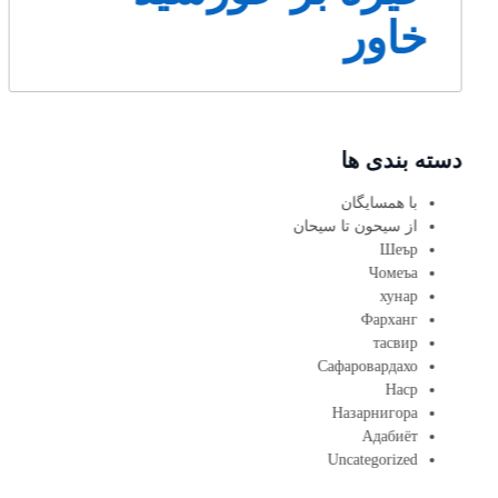
خاور
دسته بندی ها
با همسایگان
از سیحون تا سیحان
Шеър
Чомеъа
хунар
Фарханг
тасвир
Сафаровардахо
Наср
Назарнигора
Адабиёт
Uncategorized