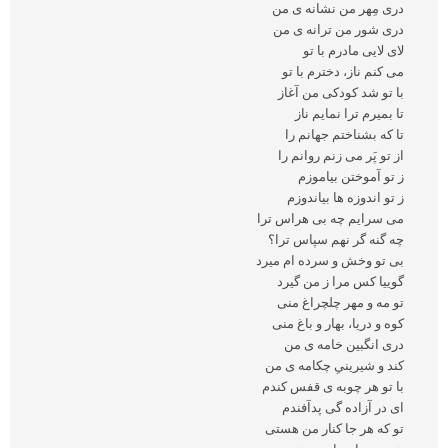
دری مِهر من نشانه ی من
دری شور من ترانه ی من
لای لایی مادرم با تو
می کنم ناز، دخترم با تو
با تو شد کودکی من آغاز
تا بمیرم ترا نمایم ناز
تا که بشناختم جهانم را
از تو پَر می زنم روانم را
ز تو آموختن بیاموزم
ز تو اندوزه ها بیاندوزم
می سرایم چه بی هراس ترا
چه گنه گر نهم سپاس ترا؟
بی تو وخش و سرده ام میرد
گوییا کس مرا ز من گیرد
تو مه و مهر چلچراغ منی
کوه و دریا، بهار و باغ منی
دری انگبین خامه ی من
کند و شیرینیِ چکامه ی من
با تو هر چوبه ی قفس کندم
ای در آزاده گی پدآفندم
تو که هر جا کنار من هستی