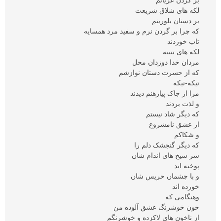
بر گردن عریانم
لکه های شلاق شریعت
بر دستان بلورینم
که چرا بر گردن نرم و سفید مرد همسایه
تاب خوردند
لکه های تنبیه
مردان خدا دوزدان محل
که از حسرت دستان نوازشم
تیکه-تیکه
مرا از جاک پیارهنم دیدند
و لذت بردند
که دیگر شاد نیستم
از عشق نامشروع
و شکاکم
که دیگر گنجشک دلم را
سر سیخ های اندام شان
پوخته اند
و با چشمان حریس شان
خورده اند
وهنگامی که
خون خوشرنگ عشق آلوده من
از ناخون های لاکزده و خوشرنگم