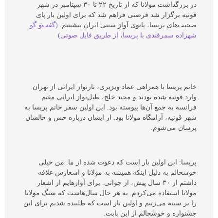
در بزرگداشت مولانا که از تاریخ ۲۲ تا ۳۰ سپتامبر در شهر
قونیه برگزار شد فرصتی فراهم شد که برای اولین بار پای
صحبت‌های پریسا، بانوی آواز سنتی ایران بنشینیم.
(گفت‌و گو
شهزاده سمرقندی با پریسا، از طریق فایل صوتی)
خانم پریسا با همراهی عماد ویزیری، تارنواز ایرانی از تهران
وارد قونیه شده بودند و مجید خلج، طبل‌نواز ایرانی مقیم
فرانسه به جمع آن‌ها پیوسته بود. این اولین سفر خانم پریسا به
شهر قونیه، آرامگاه مولانا بود. از ایشان درباره حس و حالشان
پرسان می‌شوم.
پریسا:
این اولین بار است که دعوت شده از ما. من خیلی
خوشحالم به دلیل اینکه همیشه به مولانا و اشعارش علاقه
داشتم از ۳۰ سال پیش، از جوانی. برای آواز‌هایم از اشعار
مولانا استفاده می‌کردم. به هر حال سال‌هاست که سنگ مولانا
را بر سینه می‌زنیم و اولین بار است که طلبیده شدیم برای این
جشنواره و خوشحالم از این بابت.