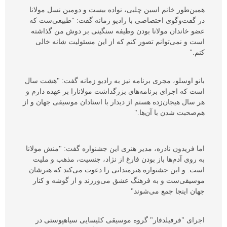
همین‌طور خانم اسین چلبی، نواده بیست و دومین نسل مولانا
در گفت‌وگوی اختصاصی با رادیو زمانه گفت: "طبیعی‌ست که
عضو خاندان مولانا بودن وظیفه سنگینی بر دوش من گذاشته
است و نمی‌توانم تصور کنم که از این مسئولیت شانه خالی
کنم."
بانو اوسلو، مجری برنامه نیز به رادیو زمانه گفت: "هشت سال
است که اجرای برنامه‌های بزرگداشت مولانارا بر عهده دارم و
هر سال هیجان‌زده هستم از دیدار با استادان موسیقی جهان و از
هم‌صحبت شدن با آن‌ها."
اما فریدون نادره، مدیر هنری این جشنواره گفت: "منش مولانا
به روی آدم‌ها باز بودن فارغ از ‌نژاد، جنسیت، مذهب و ملیت
است. و این جشنواره هنرمندانی را دعوت می‌کند که هنرشان
موسیقی‌ست و به فرهنگ عشق می‌ورزند و از گوشه و کنار
جهان اینجا جمع می‌شوند"
اجرای "فرفیلدفار" گروه موسیقی کلیسایی سیاهپوستی در