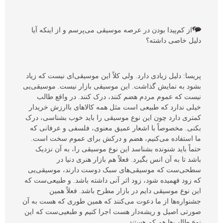
از کم‌پیدا بودن در عرصه موسیقی می‌پرسم و از اینکه آیا
دلیل خاصی داشته؟
پریسا: دلیل زیادی دارد. ولی کلاً این موسیقی‌ای نیست که زیاد
بشود به نمایش گذاشت. این موسیقی بازار نیست. موسیقی‌یی
نیست که عموم مردم هضم کنند، درک کنند. در واقع طالب
خیلی ندارد که طبیعی‌ است مثل همه کالاهای باارزش خریدار
کمتری دارد چون این نوع موسیقی را باید خوب بشناسی، درک
بکنی. مخصوصاً با اشعار عمیق معنوی، فلسفی و عرفانی که
ما استفاده می‌کنیم، هضم و درکش برای عموم سخت است.
حتماً باید شنونده بشناسد این نوع موسیقی را، به آن نزدیک
باشد تا به آن انس بگیرد. فعلاً هم بازار هنری دنیا در
سطحی‌ست که موسیقی‌های سبک دوست دارند، موسیقی‌یی
که زود فهمیده شود، زود اثر آنی داشته باشد. و طبیعی‌ست که
این نوع موسیقی دایم در بازار مطرح باشد. فعلاً همین
جشنواره‌ها از ما دعوت می‌کنند که همین طوری که هست به آن
صورتی اصیل و ریشه‌دار هست اجرا کنیم و طبعیی‌ست که این
نوع طالب‌ها هم کم هستند.