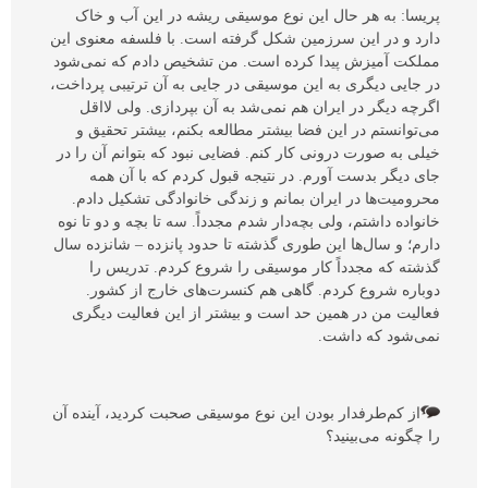
پریسا: به هر حال این نوع موسیقی ریشه در این آب و خاک
دارد و در این سرزمین شکل گرفته است. با فلسفه معنوی این
مملکت آمیزش پیدا کرده است. من تشخیص دادم که نمی‌شود
در جایی دیگری به این موسیقی در جایی به آن ترتیبی پرداخت،
اگرچه دیگر در ایران هم نمی‌شد به آن بپردازی. ولی لااقل
می‌توانستم در این فضا بیشتر مطالعه بکنم، بیشتر تحقیق و
خیلی به صورت درونی کار کنم. فضایی نبود که بتوانم آن را در
جای دیگر بدست آورم. در نتیجه قبول کردم که با آن همه
محرومیت‌ها در ایران بمانم و زندگی خانوادگی تشکیل دادم.
خانواده داشتم، ولی بچه‌دار شدم مجدداً. سه تا بچه و دو تا نوه
دارم؛ و سال‌ها این طوری گذشته تا حدود پانزده – شانزده سال
گذشته که مجدداً کار موسیقی را شروع کردم. تدریس را
دوباره شروع کردم. گاهی هم کنسرت‌های خارج از کشور.
فعالیت من در همین حد است و بیشتر از این فعالیت دیگری
نمی‌شود که داشت.
از کم‌طرفدار بودن این نوع موسیقی صحبت کردید، آینده آن
را چگونه می‌بینید؟