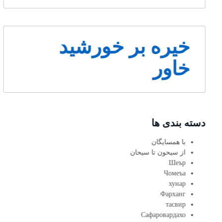
خیره بر خورشید
خاور
دسته بندی ها
با همسایگان
از سیحون تا سیحان
Шеър
Чомеъа
хунар
Фарханг
тасвир
Сафаровардахо