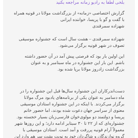
بلخی لطفا به رادیو زمانه مراجعه بکنید
گزارش اختصاصی «زمانه» از بزرگداشت مولانا در قونیه همراه
با گفت و گو با پریسا، خواننده ایرانی
شهزاده سمرقندی
شهزاده سمرقندی – هشت سال است که جشنواره موسیقی
تصوف در شهر قونیه برگزار می‌شود.
این اولین بار بود که فرصتی پیش آمد در آن حضور داشته
باشم. این بار این جشنواره در ماه سبتامبر و به عنوان
بزرگداشت زادروز مولانا برپا شده بود.
دست‌اندرکاران این جشنواره سال‌ها قبل این جشنواره را در
ماه دسامبر به عنوان یکی از برنامه‌های یادبود مرگ مولانا
برگزار می‌کردند. با اینکه در این جشنواره استادان موسیقی
معنوی از سراسر جهان دعوت شده بودند، اما حضور خانم
پریسا و دولتمند دو مولوی‌خوان فارسی‌زبان بسیار خجسته بود.
جشنواره‌ای که از ۲۲ تا ۳۰ سبتابر ادامه دارد؛ و این روز‌ها شهر
معمولاً آرام قونیه پررفت و آمد است. استادان موسیقی با
گروه نوازندگان و شاگردان خود به نوبت پشت سر هم وارد این