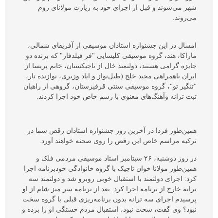
شهر می‌شوند و قبل از اجرای خود به زیارت مولانای روم
می‌روند.
امسال در این جشنواره استادان موسیقی از آفریقای شمالی،
ماراکا، هند، گروه موسیقی کلیسایی "فر فیلدفار" که برنده دو
جایزه گرامی هستند، دولتمند خال از تاجیکستان، خانم پریسا از
ایران باهمراهی مجید خلج (طبل‌نواز و ایاد وزیری، نوازنده تار،
"تنگیر تو"، گروه موسیقی سنتی قرقیزستان، گروهی از راهبان
تبت ترانه وآهنگ‌های معنوی با رسم خاص خود اجرا کردند.
همین‌طور فردا در آخرین روز جشنواره استادان رقص سما در
ترکیه مراسم خاص این رقص را روی صحنه خواهند آورد.
در روز دوشنبه، ۲۶ سبتامبر استاد موسیقی مردمی فلک و
همین‌طور مولانا خوان تاجیک با گروه خانوادگی خودبرنامه اجرا
کرد: اجرای دولتمند با استقبال خوبی روبرو شد و دولتمند سه
ترانه خارج از برنامه اجرا کرد. بعد از برنامه سر میز شام از او
پرسیدم اجرای سه ترانه بدون برنامه‌ریزی قبلی با گروه سخت
نبود؟ وی گفت، سخت نبود، استقبال مردم خستگی او را برده و