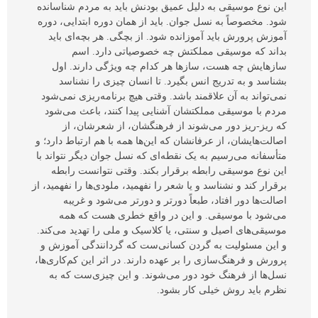
این نوع موسیقی به دلیل عمیق بودنش باید به مردم شناسانده
شود. مخصوصاً به نسل جوان. باید از‌‌ همان دوره ابتدایی، دوره
آموزش پرورش باید آموزانده شود. از بچگی. هر بچه‌ای باید
بداند که موسیقی مملکتش چه خصوصیاتی دارد. اسم
سازهایش چه هست، ساز‌ها هر کدام چه ویژگی دارند. اول
بشناسد و به تدریج انس بگیرد. تا انسان چیزی را نشناسد
نمی‌تواند به آن علاقمند باشد. وقتی هیچ برنامه‌ریزی نمی‌شود
مردم با موسیقی مملکتشان آشنایی پیدا کنند، باعث می‌شود
که ریز-ریز دور می‌شوند از فرهنگشان، از شعرشان، از
اصالت‌هایشان، از عرفانشان که این‌ها همه با هم ارتباط دارد؛ و
متأسفانه می‌رسیم به یک نقطه‌ای که نسل جوان دیگر نتواند با
این نوع موسیقی رابطه برقرار بکند. وقتی نتوانست رابطه
برقرار کند و نشناسد و یا شعر را نفهمید، ملودی‌ها را نفهمید، از
اصالت‌ها دور افتاد، طبعاً دور‌تر و دور‌تر می‌شود و غریبه
می‌شود با موسیقی. و این در واقع خطری هست که همه
موسیقی‌های اصیل و سنتی، یا کلاسیک و ملی را تهدید می‌کند.
و این مسئولیت به گردن کسانی‌ست که گردانندگی آموزش و
پرورش و فرهنگ‌سازی را بر عهده دارند. در اثر این کم‌کاری‌ها،
نسل‌ها از فرهنگ خود دور می‌شوند. و این چیزی‌ست که به
نظرم باید روش خیلی کار بشود.